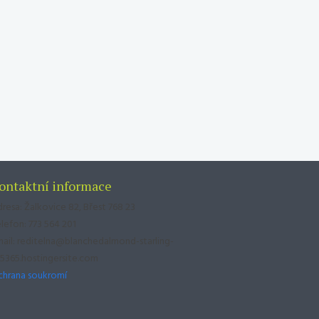
ontaktní informace
resa: Žalkovice 82, Břest 768 23
lefon: 773 564 201
ail: reditelna@blanchedalmond-starling-
5365.hostingersite.com
chrana soukromí