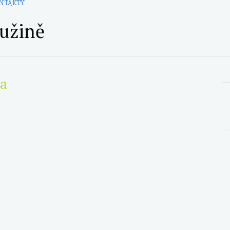
NTAKTY
ružině
a