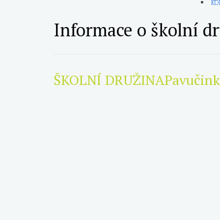
KO
Informace o školní d
ŠKOLNÍ DRUŽINA
Pavučink
Organizace činnosti
Provoz školní družiny