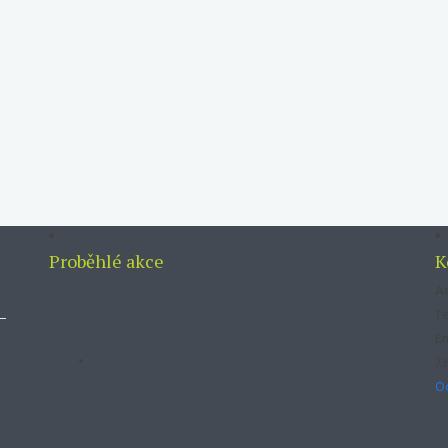
Proběhlé akce
K
Ad
Te
Em
73
O